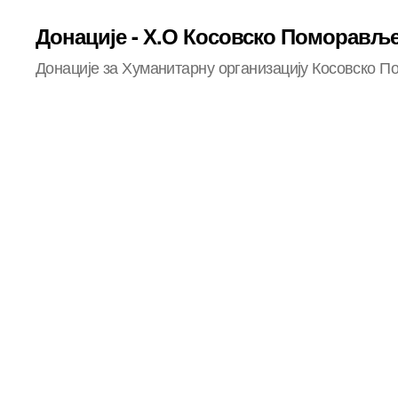
Донације - Х.О Косовско Поморављ
Донације за Хуманитарну организацију Косовско 