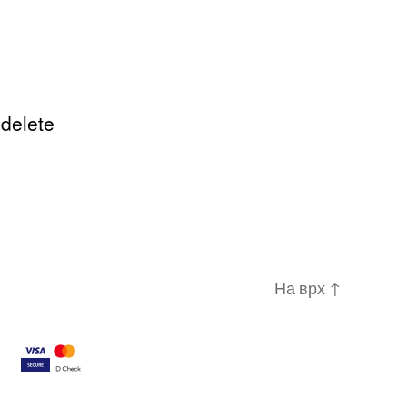
а
llo
 delete
rld!
На врх
↑