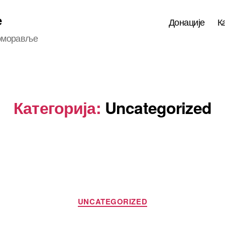
е
Донације
К
Поморавље
Категорија:
Uncategorized
Категорије
UNCATEGORIZED