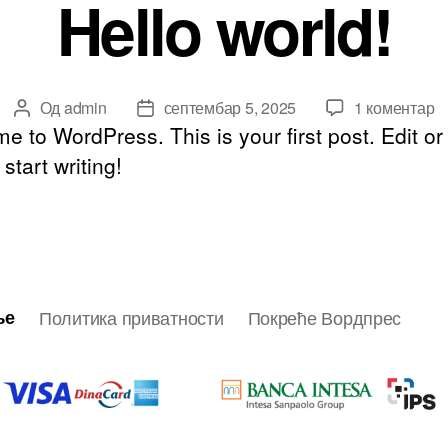
Hello world!
н
Од
admin
септембар 5, 2025
1 коментар
Аутор
Датум
He
 to WordPress. This is your first post. Edit or
чланка
чланка
wo
 start writing!
ље
Политика приватности
Покреће Вордпрес