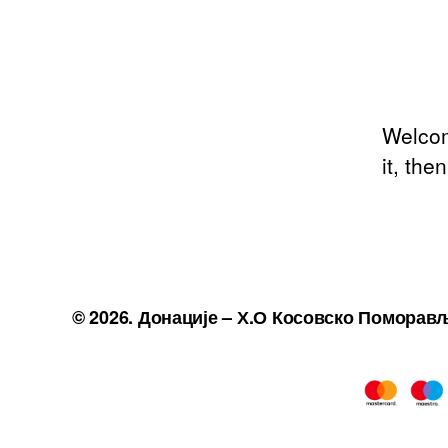
Welcome
it, then
© 2026.
Донације – Х.О Косовско Поморав